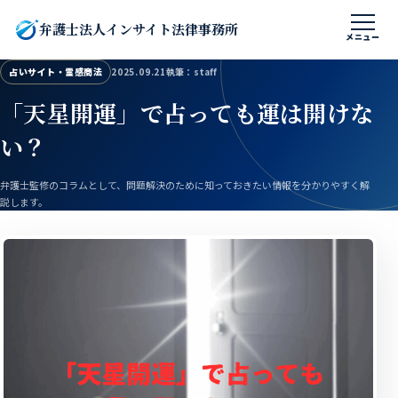
本文へ移動
弁護士法人インサイト法律事務所
メニュー
占いサイト・霊感商法
2025.09.21
執筆：staff
「天星開運」で占っても運は開けな
い？
弁護士監修のコラムとして、問題解決のために知っておきたい情報を分かりやすく解
説します。