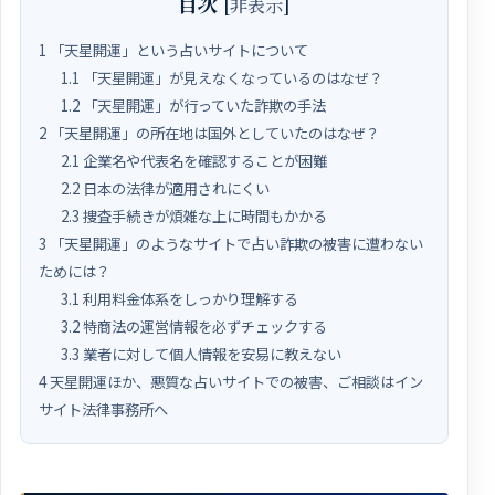
目次
[
非表示
]
1
「天星開運」という占いサイトについて
1.1
「天星開運」が見えなくなっているのはなぜ？
1.2
「天星開運」が行っていた詐欺の手法
2
「天星開運」の所在地は国外としていたのはなぜ？
2.1
企業名や代表名を確認することが困難
2.2
日本の法律が適用されにくい
2.3
捜査手続きが煩雑な上に時間もかかる
3
「天星開運」のようなサイトで占い詐欺の被害に遭わない
ためには？
3.1
利用料金体系をしっかり理解する
3.2
特商法の運営情報を必ずチェックする
3.3
業者に対して個人情報を安易に教えない
4
天星開運ほか、悪質な占いサイトでの被害、ご相談はイン
サイト法律事務所へ