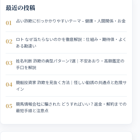
最近の投稿
占い詐欺に引っかかりやすいテーマ – 健康・人間関係・お金
01
ロト なぜ当たらないのかを徹底解説：仕組み・期待値・よく
02
ある勘違い
姓名判断 詐欺の典型パターン7選｜不安あおり・高額鑑定の
03
手口を解説
競艇投資家 詐欺を見抜く方法｜怪しい勧誘の共通点と危険サ
04
イン
競馬情報会社に騙された どうすればいい？返金・解約までの
05
最短手順と注意点